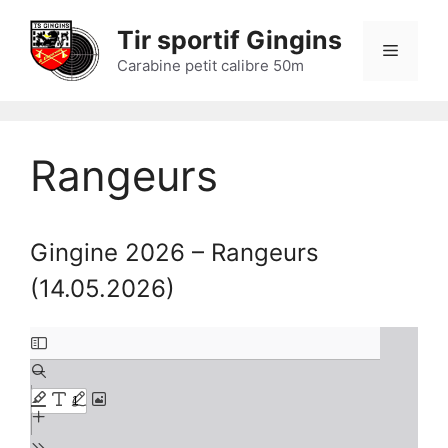
Aller
Tir sportif Gingins
au
Menu
contenu
Carabine petit calibre 50m
Rangeurs
Gingine 2026 – Rangeurs
(14.05.2026)
Aller
au
contenu
PDF